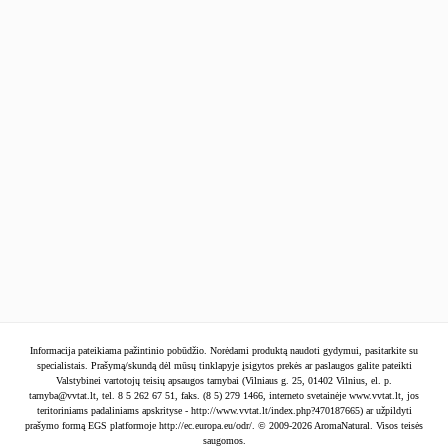
Naujienlaiškis
SIŲSTI
Informacija pateikiama pažintinio pobūdžio. Norėdami produktą naudoti gydymui, pasitarkite su
specialistais. Prašymą/skundą dėl mūsų tinklapyje įsigytos prekės ar paslaugos galite pateikti
Valstybinei vartotojų teisių apsaugos tarnybai (Vilniaus g. 25, 01402 Vilnius, el. p.
tarnyba@vvtat.lt
, tel. 8 5 262 67 51, faks. (8 5) 279 1466, interneto svetainėje www.vvtat.lt, jos
teritoriniams padaliniams apskrityse - http://www.vvtat.lt/index.php?470187665) ar užpildyti
prašymo formą EGS platformoje http://ec.europa.eu/odr/. © 2009-2026 AromaNatural. Visos teisės
saugomos.