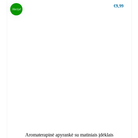
€
9,99
Akcija!
Aromaterapinė apyrankė su matiniais įdėklais