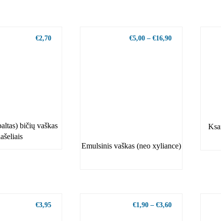
€
2,70
€
5,00
–
€
16,90
baltas) bičių vaškas
Ksa
lašeliais
Emulsinis vaškas (neo xyliance)
€
3,95
€
1,90
–
€
3,60