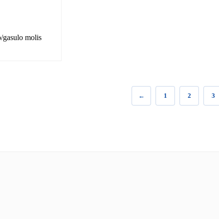
/gasulo molis
←
1
2
3
kyra
Facebook