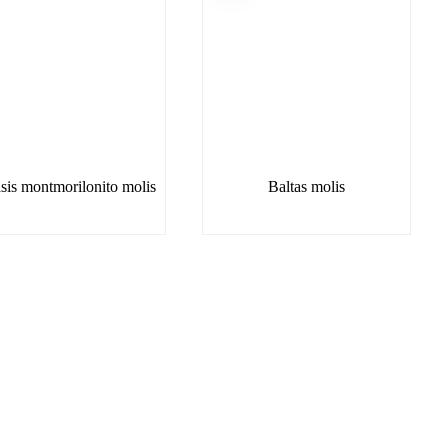
asis montmorilonito molis
Baltas molis