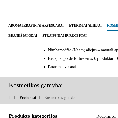
AROMATERAPINIAI AKSESUARAI
ETERINIAI ALIEJAI
KOSM
BRANDŽIAI ODAI
STRAIPSNIAI IR RECEPTAI
Nimbamedžio (Neem) aliejus – natūrali a
Receptai pradedantiesiems: 6 produktai – 
Patarimai vasarai
Kosmetikos gamybai
Produktai
Kosmetikos gamybai
Produkto kategorijos
Rodoma 61–6