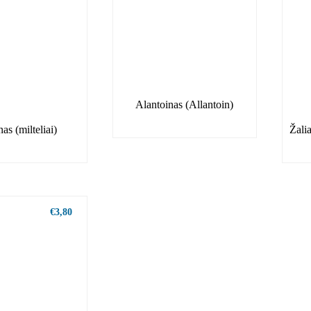
Alantoinas (Allantoin)
as (milteliai)
Žali
€
3,80