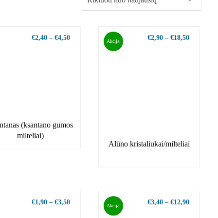
€
2,40
–
€
4,50
€
2,90
–
€
18,50
Akcija!
ntanas (ksantano gumos
milteliai)
Alūno kristaliukai/milteliai
€
1,90
–
€
3,50
€
3,40
–
€
12,90
Akcija!