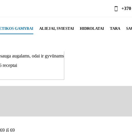
+370
ETIKOS GAMYBAI
ALIEJAI, SVIESTAI
HIDROLATAI
TARA
SA
psauga augalams, odai ir gyvūnams
6 receptai
9 iš 69