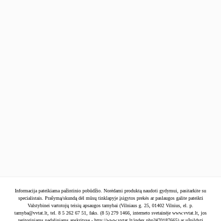
Facebook
Naujienlaiškis
SIŲSTI
Informacija pateikiama pažintinio pobūdžio. Norėdami produktą naudoti gydymui, pasitarkite su
specialistais. Prašymą/skundą dėl mūsų tinklapyje įsigytos prekės ar paslaugos galite pateikti
Valstybinei vartotojų teisių apsaugos tarnybai (Vilniaus g. 25, 01402 Vilnius, el. p.
tarnyba@vvtat.lt
, tel. 8 5 262 67 51, faks. (8 5) 279 1466, interneto svetainėje www.vvtat.lt, jos
teritoriniams padaliniams apskrityse - http://www.vvtat.lt/index.php?470187665) ar užpildyti