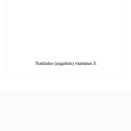
Natūralus (augalinis) vitaminas E
Informacija
Apie mus