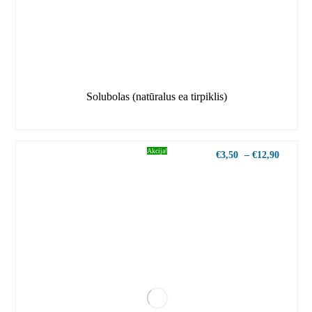
Solubolas (natūralus ea tirpiklis)
Akcija!
€
3,50
–
€
12,90