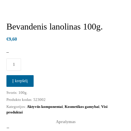
Bevandenis lanolinas 100g.
€
9,60
–
Į krepšelį
Svoris:
100g.
Produkto kodas:
523002
Kategorijos:
Aktyvūs komponentai
,
Kosmetikos gamybai
,
Visi
produktai
Aprašymas
–