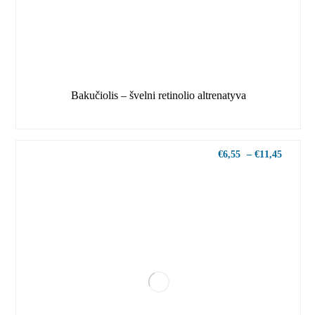
Bakučiolis – švelni retinolio altrenatyva
€
6,55
–
€
11,45