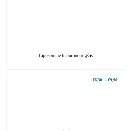
Liposominė hialurono rūgštis
€
6,30
–
€
9,90