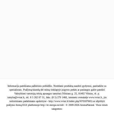
Naujienlaiškis
SIŲSTI
Informacija pateikiama pažintinio pobūdžio. Norėdami produktą naudoti gydymui, pasitarkite su
specialistais. Prašymą/skundą dėl mūsų tinklapyje įsigytos prekės ar paslaugos galite pateikti
Valstybinei vartotojų teisių apsaugos tarnybai (Vilniaus g. 25, 01402 Vilnius, el. p.
tarnyba@vvtat.lt
, tel. 8 5 262 67 51, faks. (8 5) 279 1466, interneto svetainėje www.vvtat.lt, jos
teritoriniams padaliniams apskrityse - http://www.vvtat.lt/index.php?470187665) ar užpildyti
prašymo formą EGS platformoje http://ec.europa.eu/odr/. © 2009-2026 AromaNatural. Visos teisės
saugomos.