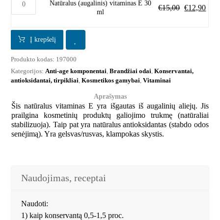
Natūralus (augalinis) vitaminas E 30
€
15,00
€
12,90
ml
Į krepšelį
Produkto kodas:
197000
Kategorijos:
Anti-age komponentai
,
Brandžiai odai
,
Konservantai,
antioksidantai, tirpikliai
,
Kosmetikos gamybai
,
Vitaminai
Aprašymas
Šis natūralus vitaminas E yra išgautas iš augalinių aliejų. Jis
prailgina kosmetinių produktų galiojimo trukmę (natūraliai
stabilizuoja). Taip pat yra natūralus antioksidantas (stabdo odos
senėjimą). Yra gelsvas/rusvas, klampokas skystis.
Naudojimas, receptai
Naudoti:
1) kaip konservantą 0,5-1,5 proc.