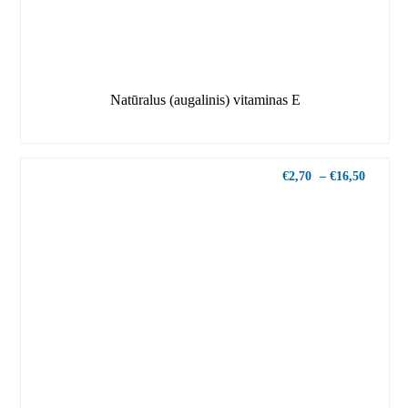
Natūralus (augalinis) vitaminas E
€
2,70
–
€
16,50