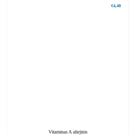
€
4,40
Vitaminas A aliejinis