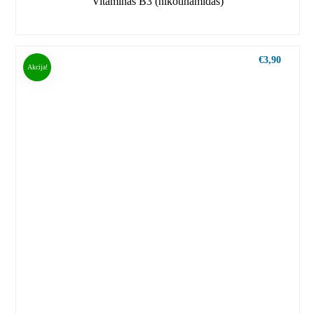
Vitaminas B3 (nikotinamidas)
€
3,90
Akcija!