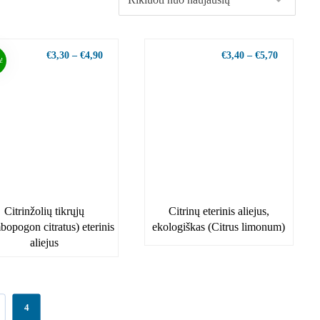
€
3,30
–
€
4,90
€
3,40
–
€
5,70
!
Citrinžolių tikrųjų
Citrinų eterinis aliejus,
opogon citratus) eterinis
ekologiškas (Citrus limonum)
aliejus
4