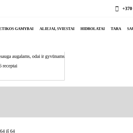
+370
ETIKOS GAMYBAI
ALIEJAI, SVIESTAI
HIDROLATAI
TARA
SA
psauga augalams, odai ir gyvūnams
6 receptai
4 iš 64