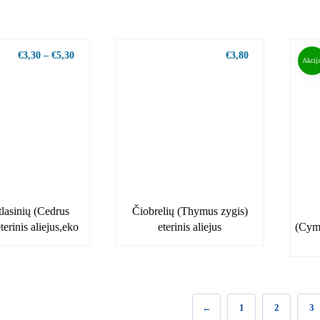
€
3,30
–
€
5,30
€
3,80
Akcija
lasinių (Cedrus
Čiobrelių (Thymus zygis)
eterinis aliejus,eko
eterinis aliejus
(Cymb
←
1
2
3