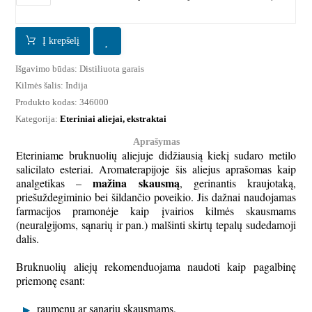
Į krepšelį
Išgavimo būdas:
Distiliuota garais
Kilmės šalis:
Indija
Produkto kodas:
346000
Kategorija:
Eteriniai aliejai, ekstraktai
Aprašymas
Eteriniame bruknuolių aliejuje didžiausią kiekį sudaro metilo
salicilato esteriai. Aromaterapijoje šis aliejus aprašomas kaip
mažina skausmą
analgetikas –
, gerinantis kraujotaką,
priešuždegiminio bei šildančio poveikio. Jis dažnai naudojamas
farmacijos pramonėje kaip įvairios kilmės skausmams
(neuralgijoms, sąnarių ir pan.) malšinti skirtų tepalų sudedamoji
dalis.
Bruknuolių aliejų rekomenduojama naudoti kaip pagalbinę
priemonę esant:
raumenų ar sąnarių skausmams,