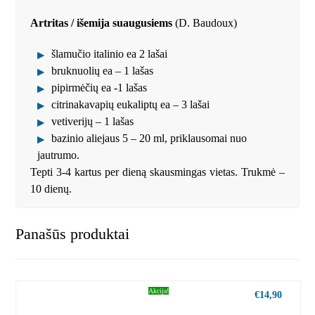
Artritas / išemija suaugusiems
(D. Baudoux)
šlamučio italinio ea 2 lašai
bruknuolių ea – 1 lašas
pipirmėčių ea -1 lašas
citrinakavapių eukaliptų ea – 3 lašai
vetiverijų – 1 lašas
bazinio aliejaus 5 – 20 ml, priklausomai nuo
jautrumo.
Tepti 3-4 kartus per dieną skausmingas vietas. Trukmė –
10 dienų.
Panašūs produktai
Akcija!
€
14,90