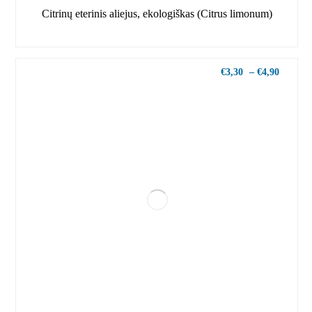
Citrinų eterinis aliejus, ekologiškas (Citrus limonum)
€
3,30
–
€
4,90