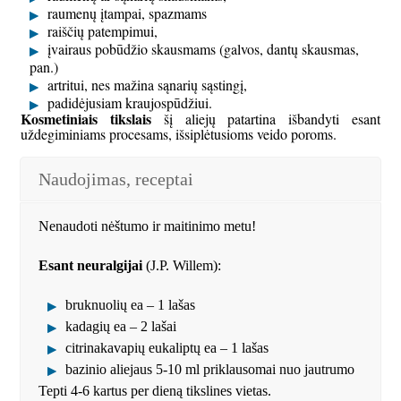
raumenų įtampai, spazmams
raiščių patempimui,
įvairaus pobūdžio skausmams (galvos, dantų skausmas,
pan.)
artritui, nes mažina sąnarių sąstingį,
padidėjusiam kraujospūdžiui.
Kosmetiniais tikslais
šį aliejų patartina išbandyti esant
uždegiminiams procesams, išsiplėtusioms veido poroms.
Naudojimas, receptai
Nenaudoti nėštumo ir maitinimo metu!
Esant neuralgijai
(J.P. Willem):
bruknuolių ea – 1 lašas
kadagių ea – 2 lašai
citrinakavapių eukaliptų ea – 1 lašas
bazinio aliejaus 5-10 ml priklausomai nuo jautrumo
Tepti 4-6 kartus per dieną tikslines vietas.