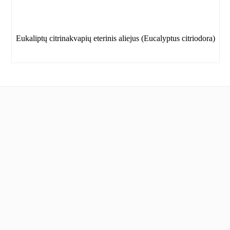
Eukaliptų citrinakvapių eterinis aliejus (Eucalyptus citriodora)
Informacija
Apie mus
Nuolaidos
Mūsų draugai
Pirkimo sąlygos ir kita informacija
Privatumo politika
Kontaktai