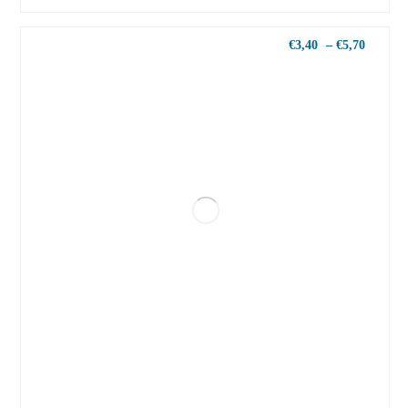
€
3,40
–
€
5,70