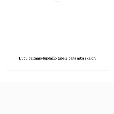
Lūpų balzamo/lūpdažio tūbelė balta arba skaidri
Informacija
Apie mus