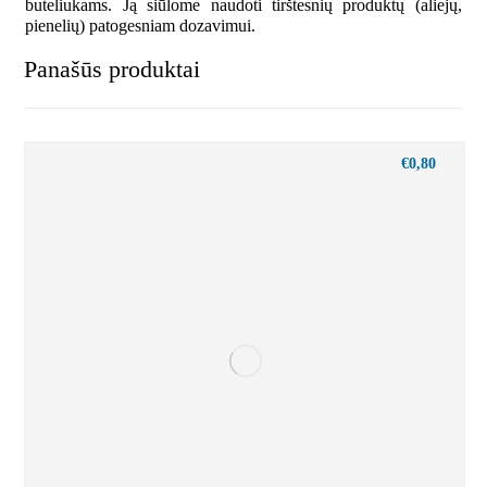
buteliukams. Ją siūlome naudoti tirštesnių produktų (aliejų,
pienelių) patogesniam dozavimui.
Panašūs produktai
€
0,80