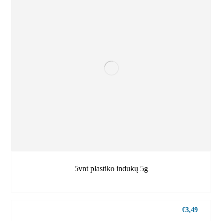
5vnt plastiko indukų 5g
€
3,49