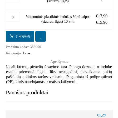
(siauras, ilgas)
€
17,90
Vakuuminis plastikinis indukas 50ml talpos
(siauras, ilgas) 10 vnt.
€
15,90
Į krepšelį
Produkto kodas:
358000
Kategorija:
Tara
Aprašymas
Ideali kremų, pienelių fasavimo tara. Patogu dozuoti, o induke
esanti priemonė ilgiau liks nesugedusi, neveikiama jokių
pašalinių aplinkos taršos veiksnių. Pagaminta iš polipropileno
(PP), kuris naudojamas ir maisto laikymui.
Panašūs produktai
€
1,29