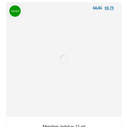
€
0,95
€
0,79
Akcija!
Metalinis indukas 15 ml