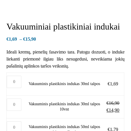
Vakuuminiai plastikiniai indukai
€
1,69
–
€
15,90
Ideali kremų, pienelių fasavimo tara. Patogu dozuoti, o induke
liekanti priemonė ilgiau liks nesugedusi, neveikiama jokių
pašalinių aplinkos taršos veiksnių.
€
1,69
Vakuuminis plastikinis indukas 30ml talpos
€
16,90
Vakuuminis plastikinis indukas 30ml talpos
10vnt
€
14,90
Vakuuminis plastikinis indukas 50ml talpos
€
1,79