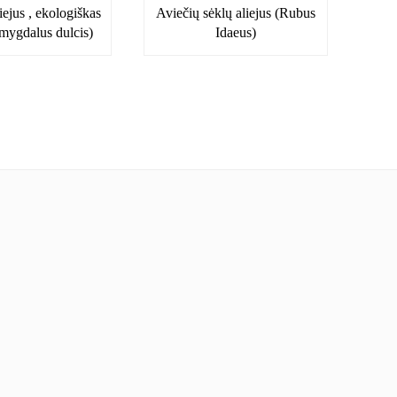
ejus , ekologiškas
Aviečių sėklų aliejus (Rubus
mygdalus dulcis)
Idaeus)
kyra
Facebook
l