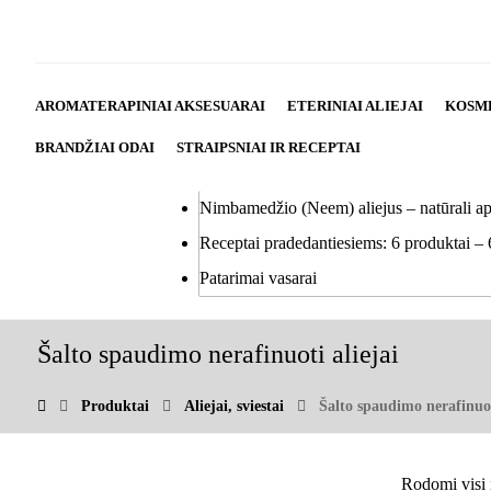
AROMATERAPINIAI AKSESUARAI
ETERINIAI ALIEJAI
KOSM
BRANDŽIAI ODAI
STRAIPSNIAI IR RECEPTAI
Nimbamedžio (Neem) aliejus – natūrali a
Receptai pradedantiesiems: 6 produktai – 
Patarimai vasarai
Šalto spaudimo nerafinuoti aliejai
Produktai
Aliejai, sviestai
Šalto spaudimo nerafinuot
Rodomi visi r