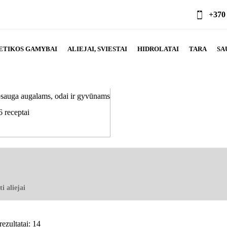
+370
ETIKOS GAMYBAI
ALIEJAI, SVIESTAI
HIDROLATAI
TARA
SA
psauga augalams, odai ir gyvūnams
6 receptai
i aliejai
ezultatai: 14