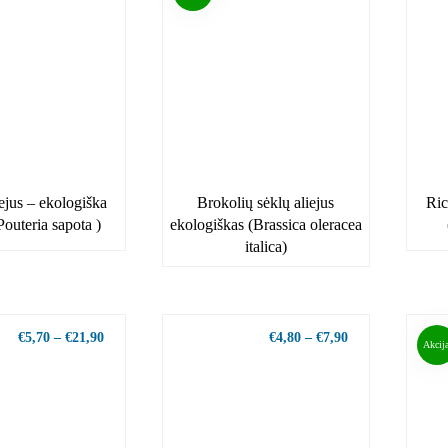
ejus – ekologiška
Brokolių sėklų aliejus
Ric
Pouteria sapota )
ekologiškas (Brassica oleracea
italica)
€
5,70
–
€
21,90
€
4,80
–
€
7,90
Akcija