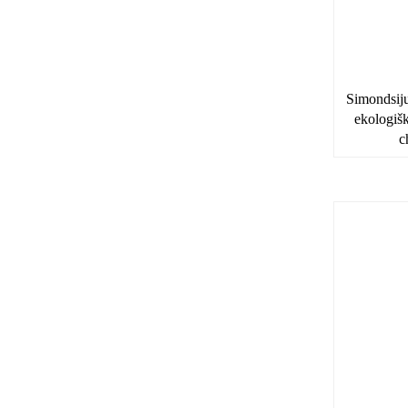
Simondsijų
ekologiš
c