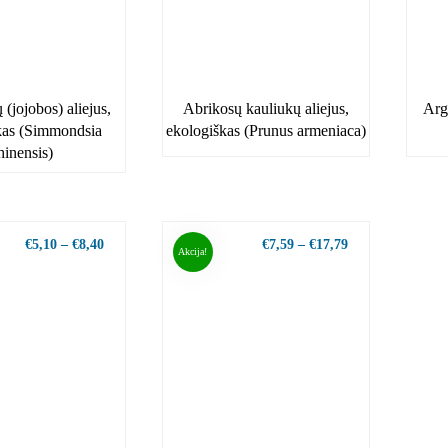
 (jojobos) aliejus,
Abrikosų kauliukų aliejus,
Arg
kas (Simmondsia
ekologiškas (Prunus armeniaca)
hinensis)
€
5,10
–
€
8,40
€
7,59
–
€
17,79
Akcija!