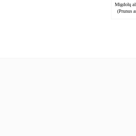
Migdolų ali
(Prunus a
Informacija
Mano pas
Apie mus
Paskyra
Nuolaidos
Apmokėjimas
Mūsų draugai
Krepšelis
Pirkimo sąlygos ir kita informacija
AromaNatura
Privatumo politika