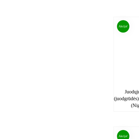
Akcija!
Juodųj
(juodgrūdės) 
(Nig
Akcija!