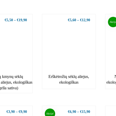
€
5,50
–
€
19,90
€
5,60
–
€
12,90
Akcija
ų kmynų sėklų
Erškėtrožių sėklų aliejus,
aliejus, ekologiškas
ekologiškas
ekolo
ella sativa)
€
3,90
–
€
9,90
€
6,90
–
€
15,90
Akcija!