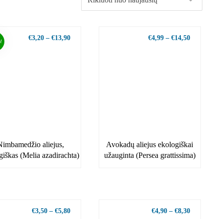
€
3,20
–
€
13,90
€
4,99
–
€
14,50
!
Nimbamedžio aliejus,
Avokadų aliejus ekologiškai
giškas (Melia azadirachta)
užauginta (Persea grattissima)
€
3,50
–
€
5,80
€
4,90
–
€
8,30