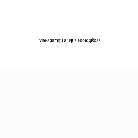
Makadamijų aliejus ekologiškas
Informacija
Apie mus
Nuolaidos
Mūsų draugai
Pirkimo sąlygos ir kita informacija