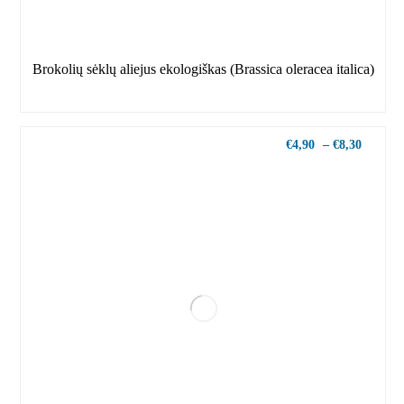
Brokolių sėklų aliejus ekologiškas (Brassica oleracea italica)
€
4,90
–
€
8,30