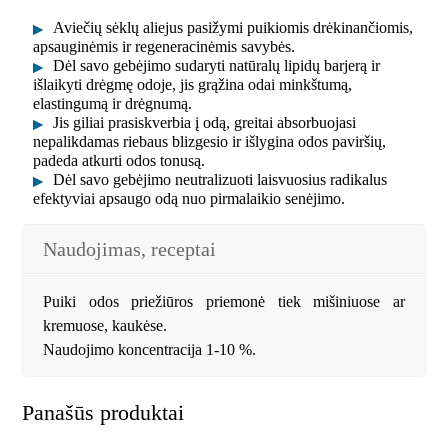
Aviečių sėklų aliejus pasižymi puikiomis drėkinančiomis,
apsauginėmis ir regeneracinėmis savybės.
Dėl savo gebėjimo sudaryti natūralų lipidų barjerą ir
išlaikyti drėgmę odoje, jis grąžina odai minkštumą,
elastingumą ir drėgnumą.
Jis giliai prasiskverbia į odą, greitai absorbuojasi
nepalikdamas riebaus blizgesio ir išlygina odos paviršių,
padeda atkurti odos tonusą.
Dėl savo gebėjimo neutralizuoti laisvuosius radikalus
efektyviai apsaugo odą nuo pirmalaikio senėjimo.
Naudojimas, receptai
Puiki odos priežiūros priemonė tiek mišiniuose ar
kremuose, kaukėse.
Naudojimo koncentracija 1-10 %.
Panašūs produktai