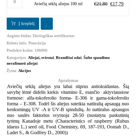
€
21,80
€
17,79
Aviečių sėklų aliejus 100 ml
Į krepšelį
Augimo būdas:
Ekologiškas sertifikuotas
Kilmės šalis:
Prancūzija
Produkto kodas:
106000
Kategorijos:
Aliejai, sviestai
,
Brandžiai odai
,
Šalto spaudimo
nerafinuoti aliejai
Žyma:
Akcijos
Aprašymas
Aviečių sėklų aliejus yra labai stiprus antioksidantas. Šią
savybę lėmė didelis kiekis vitamino E, esančio aktyviausiose
formose: alfa-tokoferolio forma- E-306 ir gama-tokoferolio
forma – E-308. Todėl šis aliejus suteikia natūralią apsaugą nuo
kenksmingų UV -A ir UV-B spindulių. Jo natūralus apsaugos
nuo saulės faktorius svyruoja 28-50 (nustatyta paskutinių
tyrimų Kanadoje metu (Characteristics of raspberry (Rubus
idaeus L.) seed oil, Food Chemistry, 69, 187-193, Oomah D.,
Ladet S., & Godfrey D., 2000))