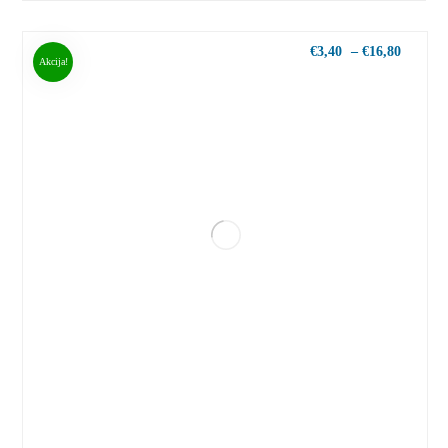
€
3,40
–
€
16,80
Akcija!