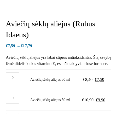
Aviečių sėklų aliejus (Rubus
Idaeus)
€
7,59
–
€
17,79
Aviečių sėklų aliejus yra labai stiprus antioksidantas. Šią savybę
lėmė didelis kiekis vitamino E, esančio aktyviausiose formose.
€
8,40
€
7,59
Aviečių sėklų aliejus 30 ml
€
10,90
€
9,90
Aviečių sėklų aliejus 50 ml