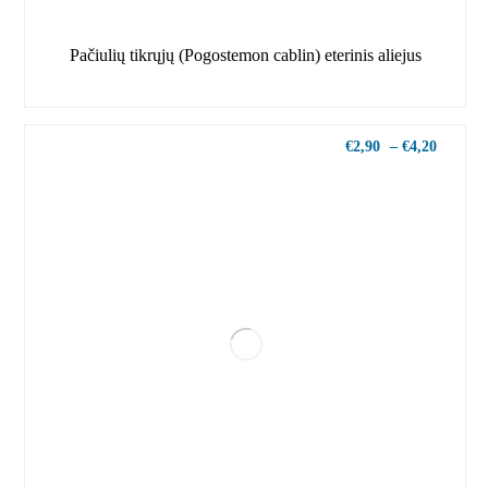
Pačiulių tikrųjų (Pogostemon cablin) eterinis aliejus
€
2,90
–
€
4,20