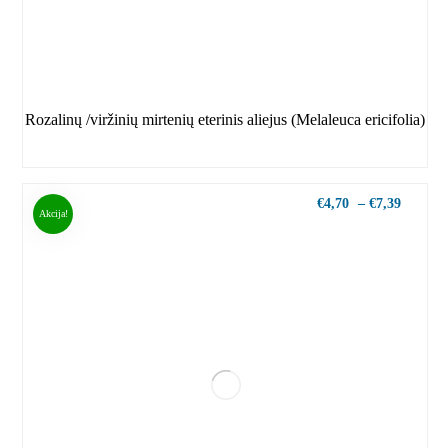
Rozalinų /viržinių mirtenių eterinis aliejus (Melaleuca ericifolia)
€
4,70
–
€
7,39
Akcija!