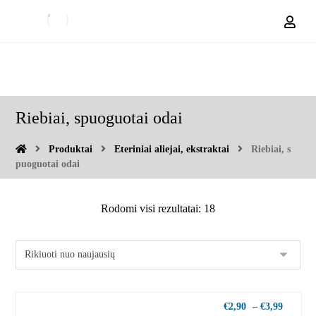
Riebiai, spuoguotai odai
Produktai
Eteriniai aliejai, ekstraktai
Riebiai, s
puoguotai odai
Rodomi visi rezultatai: 18
€
2,90
–
€
3,99