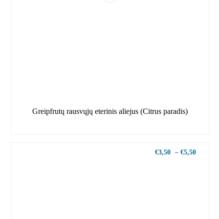
Greipfrutų rausvųjų eterinis aliejus (Citrus paradis)
€
3,50
–
€
5,50