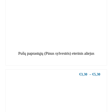
Pušų paprastųjų (Pinus sylvestris) eterinis aliejus
€
3,30
–
€
5,30