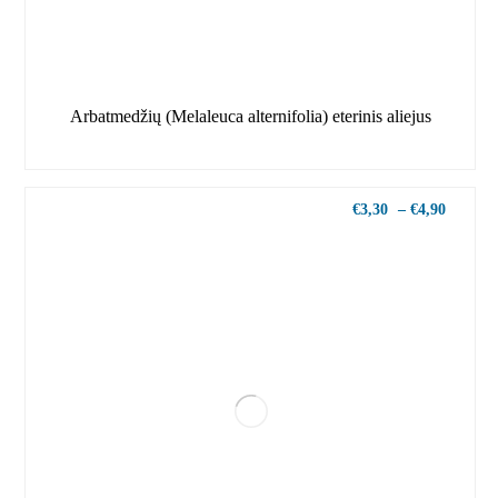
Arbatmedžių (Melaleuca alternifolia) eterinis aliejus
€
3,30
–
€
4,90