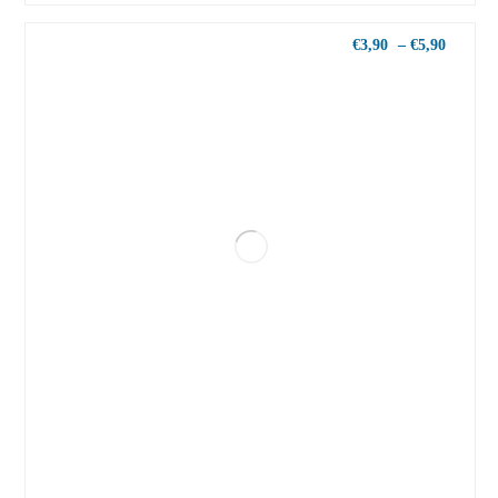
€
3,90
–
€
5,90