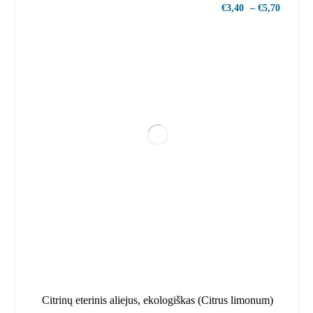
€
3,40
–
€
5,70
Citrinų eterinis aliejus, ekologiškas (Citrus limonum)