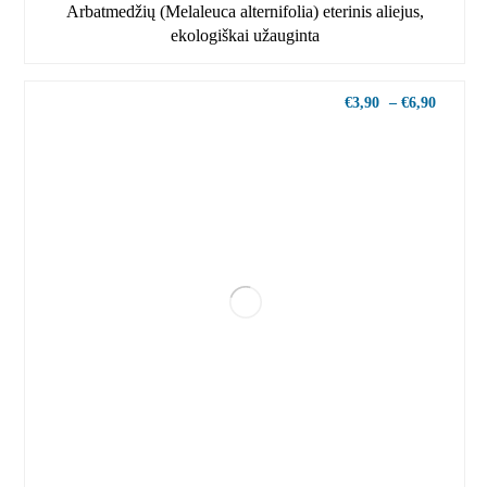
Arbatmedžių (Melaleuca alternifolia) eterinis aliejus,
ekologiškai užauginta
€
3,90
–
€
6,90