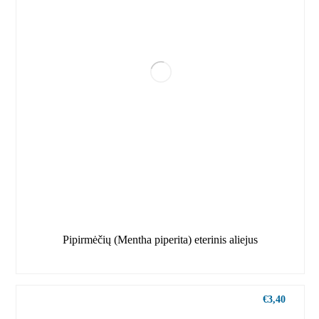
Pipirmėčių (Mentha piperita) eterinis aliejus
€
3,40