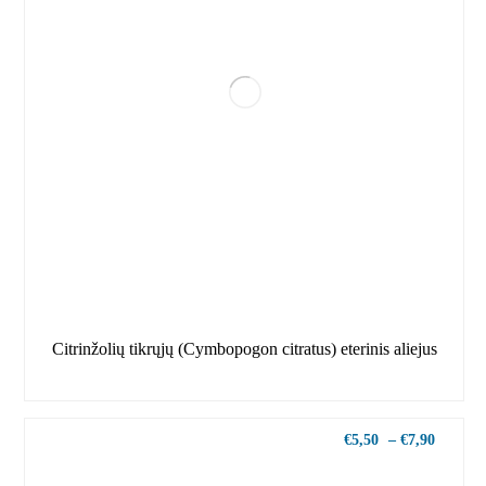
Citrinžolių tikrųjų (Cymbopogon citratus) eterinis aliejus
€
5,50
–
€
7,90