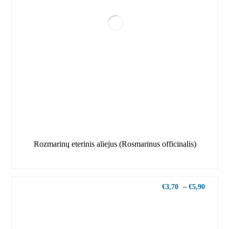
Rozmarinų eterinis aliejus (Rosmarinus officinalis)
€
3,70
–
€
5,90