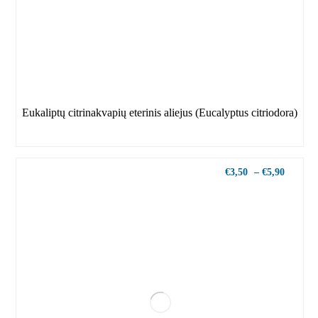
Eukaliptų citrinakvapių eterinis aliejus (Eucalyptus citriodora)
€
3,50
–
€
5,90