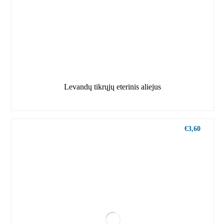
Levandų tikrųjų eterinis aliejus
€
3,60