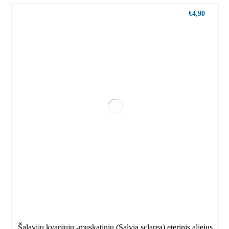
€
4,90
Šalavijų kvapiųjų -muskatinių (Salvia sclarea) eterinis aliejus