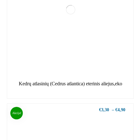
Kedrų atlasinių (Cedrus atlantica) eterinis aliejus,eko
€
3,30
–
€
4,90
Akcija!