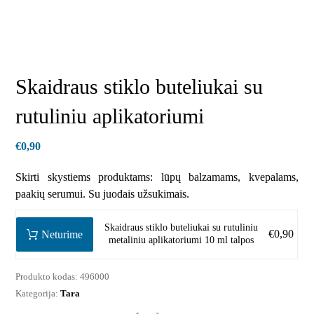
Skaidraus stiklo buteliukai su
rutuliniu aplikatoriumi
€
0,90
Skirti skystiems produktams: lūpų balzamams, kvepalams,
paakių serumui. Su juodais užsukimais.
Skaidraus stiklo buteliukai su rutuliniu
€
0,90
Neturime
metaliniu aplikatoriumi 10 ml talpos
Produkto kodas:
496000
Kategorija:
Tara