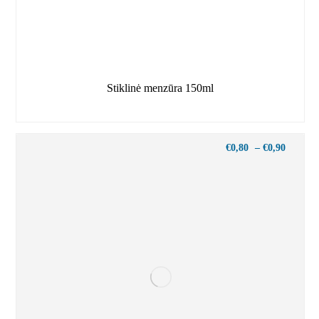
Stiklinė menzūra 150ml
€
0,80
–
€
0,90