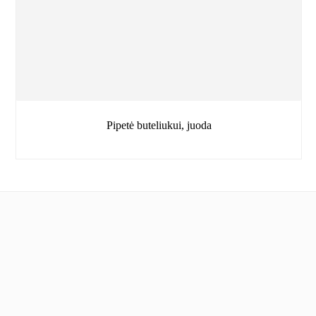
Pipetė buteliukui, juoda
Informacija
Apie mus
Nuolaidos
Mūsų draugai