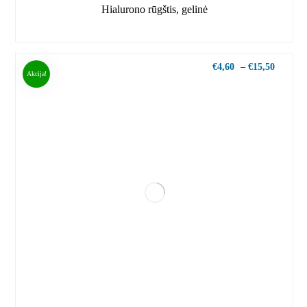
Hialurono rūgštis, gelinė
€
4,60
–
€
15,50
Akcija!