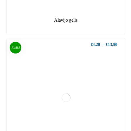
Alavijo gelis
€
3,20
–
€
13,90
Akcija!