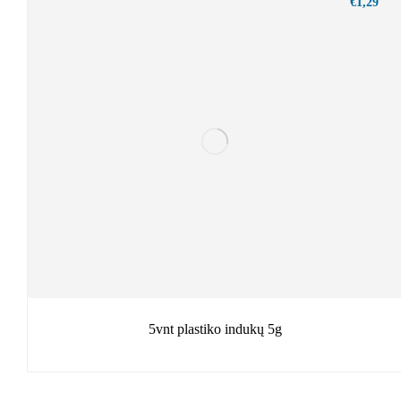
€
1,29
5vnt plastiko indukų 5g