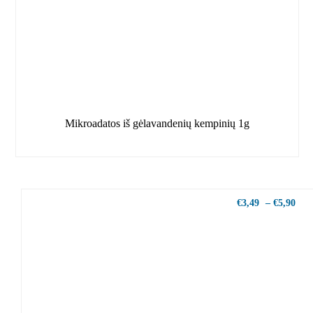
Mikroadatos iš gėlavandenių kempinių 1g
€
3,49
–
€
5,90