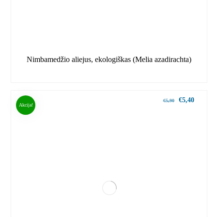
Nimbamedžio aliejus, ekologiškas (Melia azadirachta)
€
5,40
€
5,90
Akcija!